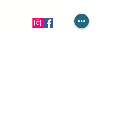
Blog
ابق على اتصال
info@csieliteServices.com
(833) 274-3425
عنواننا البريدي
604 BANYAN TRL: صندوق بريد
، Boca Raton،
FL 33481
812332 : بريد رقم .
ابق على تواصل معنا
يرجى ملء النموذج أدناه. نحن على استعداد للرد على جميع
استفساراتك.