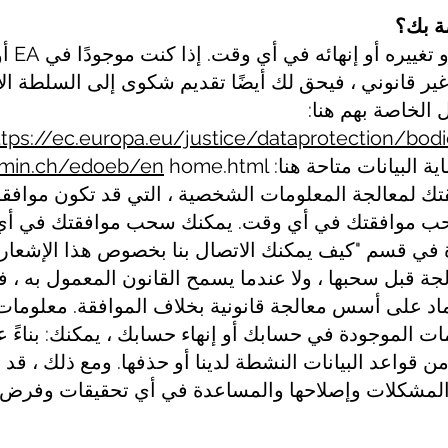
باختصار
 قانوني ، فيحق لك أيضًا تقديم شكوى إلى السلطة الإشر
 الخاصة بهم هنا:
ttps://ec.europa.eu/justice/dataprotection/bod
 البيانات متاحة هنا:
dmin.ch/edoeb/en
قتك لمعالجة المعلومات الشخصية ، التي قد تكون موافقة
سحب موافقتك في أي وقت. يمكنك سحب موافقتك في أي 
ة في قسم "كيف يمكنك الاتصال بنا بخصوص هذا الإشعار؟
الجة قبل سحبها ، ولا عندما يسمح القانون المعمول به ، 
تماد على أسس معالجة قانونية بخلاف الموافقة. معلوم
ت الموجودة في حسابك أو إنهاء حسابك ، يمكنك: بناءً 
ن قواعد البيانات النشطة لدينا أو حذفها. ومع ذلك ، ق
 المشكلات وإصلاحها والمساعدة في أي تحقيقات وفرض شرو