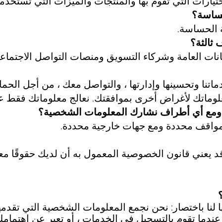
ات التي تقوم بها والمنتجات والميزات التي تستخدمها. 6bad5cf58d
ساسة؟
 الحساسة.
ثالثة؟
انات العامة وشركاء التسويق ومنصات التواصل الاجتما
تنا وتحسينها وإدارتها ، والتواصل معك ، من أجل الحماية
معلوماتك لأغراض أخرى بموافقتك. نعالج معلوماتك فقط ع
مع أي أطراف نشارك المعلومات الشخصية؟
مواقف محددة ومع جهات خارجية محددة.
د يعني قانون الخصوصية المعمول به أن لديك حقوقًا معي
نا باختصار: نحن نجمع المعلومات الشخصية التي تقدمها
 عندما تقوم بالتسجيل في الخدمات ، أو تعبر عن اهتمام