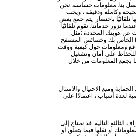
تصل بنا. معلومات حساسة. نحن
حيحة وكاملة ودقيقة ، ويجب
تلقائيًا باختصار: يتم جمع بعض
جهاز - تلقائيًا عندما تزور خدماتنا. نقوم تلقائيًا
ت عن هويتك المحددة (مثل
اسمك أو معلومات الاتصال) ولكنها قد تتضمن معلومات الجهاز والاستخدام ، مثل عنوان IP الخاص بك وخصائص المتصفح
 واسم الجهاز والبلد والموقع ومعلومات حول كيفية ووقت
 للحفاظ على أمان وتشغيل
ضًا بجمع المعلومات من خلال
لحماية ومنع الاحتيال والامتثال
ة لعدة أسباب ، اعتمادًا على
لثالثة التالية. قد نحتاج إلى
وماتك أو نقلها فيما يتعلق أو