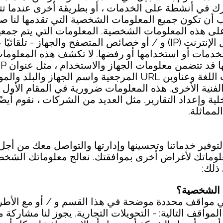
شارك في أنشطة على الخدمات ، أو بطريقة أخرى عندما ت
ب أن تكون جميع المعلومات الشخصية التي تقدمها لنا ص
لى هذه المعلومات الشخصية. المعلومات التي يتم جمعها 
المعلومات - مثل عنوان بروتوكول الإنترنت (IP) و / أو خصائص المتصفح وال
لخدمات أو استخدامها أو رفضها. لا تكشف هذه المعلوما
والجهاز ونظام التشغيل وتفضيلات اللغة وعناوين URL المرجعية
لفنية الأخرى. هذه المعلومات ضرورية في المقام الأول
خلية وإعداد التقارير. مثل العديد من الشركات ، نقوم أي
لمماثلة.
توفير خدماتنا وتحسينها وإدارتها والتواصل معك من أجل ا
معلوماتك لأغراض أخرى بموافقتك. نعالج معلوماتك الشخصي
 ذلك:
مواقف محددة موضحة في هذا القسم و / أو مع الأطراف ا
قف التالية: - التحويلات التجارية. يجوز لنا مشاركة معل