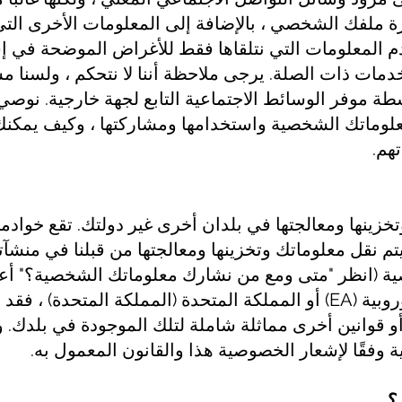
رة ملفك الشخصي ، بالإضافة إلى المعلومات الأخرى الت
 المعلومات التي نتلقاها فقط للأغراض الموضحة في إش
مات ذات الصلة. يرجى ملاحظة أننا لا نتحكم ، ولسنا م
ة موفر الوسائط الاجتماعية التابع لجهة خارجية. نوص
علوماتك الشخصية واستخدامها ومشاركتها ، وكيف يمكن
هم.
تخزينها ومعالجتها في بلدان أخرى غير دولتك. تقع خوادمن
تم نقل معلوماتك وتخزينها ومعالجتها من قبلنا في منشآتن
 (انظر "متى ومع من نشارك معلوماتك الشخصية؟" أعلاه
مقيمًا في المنطقة الاقتصادية الأوروبية (EA) أو المملكة المتحدة (المملكة 
أو قوانين أخرى مماثلة شاملة لتلك الموجودة في بلدك. و
 وفقًا لإشعار الخصوصية هذا والقانون المعمول به.