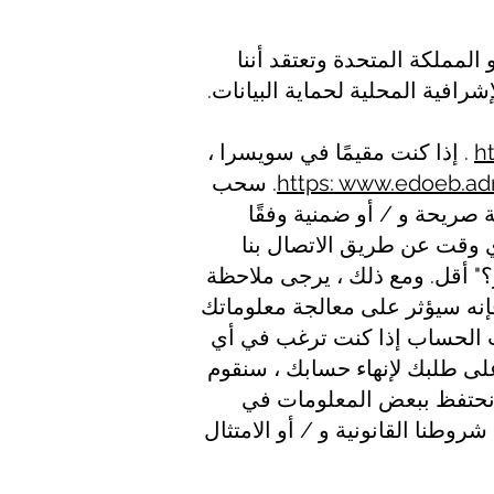
: يمكنك مراجعة حسابك أو تغييره أو إنهائه في أي وقت. إذا كنت موجودًا في EA أو المملكة المتحدة وتعتقد أننا
افية المحلية لحماية البيانات.
h
. إذا كنت مقيمًا في سويسرا ،
https: www.edoeb.a
home.html. سحب
 صريحة و / أو ضمنية وفقًا
وقت عن طريق الاتصال بنا
" أقل. ومع ذلك ، يرجى ملاحظة
فإنه سيؤثر على معالجة معلوماتك
ات الحساب إذا كنت ترغب في أي
على طلبك لإنهاء حسابك ، سنقوم
د نحتفظ ببعض المعلومات في
طنا القانونية و / أو الامتثال