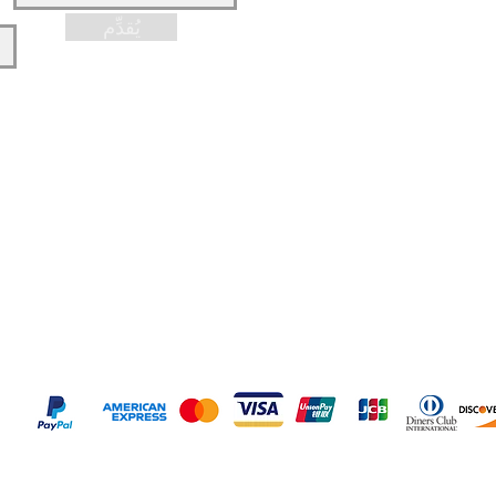
، 
يُقدِّم
الدفع الآمن عبر SSL
معلوماتك محمية بواسطة تشفير 256 بت SSL.
طرق الدفع المقبولة