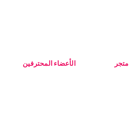
متجر
الأعضاء المحترفين
الطلبات
انضم إلى شبكتنا الاحترافية
دعم محترف
منتجات
دعم المتجر