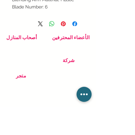
Blade Number
:
6
الأعضاء المحترفين
أصحاب المنازل
انضم إلى شبكتنا الاحترافية
ابحث عن المحترف
الخاص بك
دعم محترف
دعم اصحاب المنازل
كيف تعمل
شركة
انشر ما تحتاجه
اتصل بنا
معلومات عنا
متجر
تعليمات الاستخدام
الطلبات
سياسة الخصوصية
منتجات
سياسة ملفات الارتباط
دعم المتجر
التعليمات
Blog
ابق على اتصال