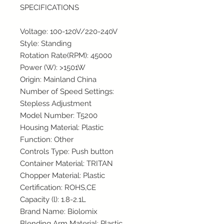
SPECIFICATIONS
Voltage
:
100-120V/220-240V
Style
:
Standing
Rotation Rate(RPM)
:
45000
Power (W)
:
>1501W
Origin
:
Mainland China
Number of Speed Settings
:
Stepless Adjustment
Model Number
:
T5200
Housing Material
:
Plastic
Function
:
Other
Controls Type
:
Push button
Container Material
:
TRITAN
Chopper Material
:
Plastic
Certification
:
ROHS,CE
Capacity (l)
:
1.8-2.1L
Brand Name
:
Biolomix
Blending Arm Material
:
Plastic