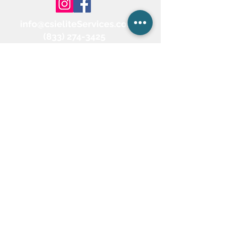
info@csieliteServices.com
(833) 274-3425
Nuestra dirección postal
604 BANYAN TRL,Boca Raton,
FL 33481. PO Box #:812332
Póngase en
contacto con
nosotros
Por favor, rellene el siguiente formulario. Estamos listos
para responder a todas sus consultas.