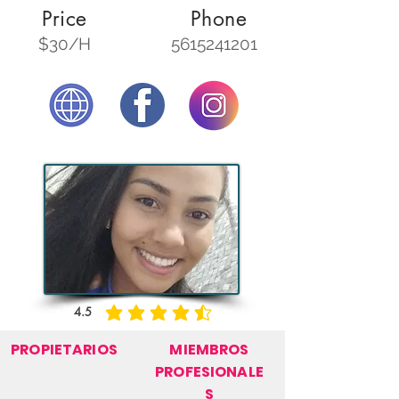
Price
Phone
$30/H
5615241201
4.5
la calificación promedio es 4.5 de 5
PROPIETARIOS
MIEMBROS
PROFESIONALE
S