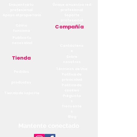
Encuentra tu
Únase a nuestra red
profesional
profesional
Apoyo al propietario
Soporte
profesional
Cómo
Compañía
funciona
Publica tu
necesidad
Contácteno
s
Sobre
Tienda
nosotros
Términos de Uso
Pedidos
Política de
privacidad
productos
Política de
cookies
Tienda de soporte
Pregunta
s
frecuente
s
Blog
Mantente conectado