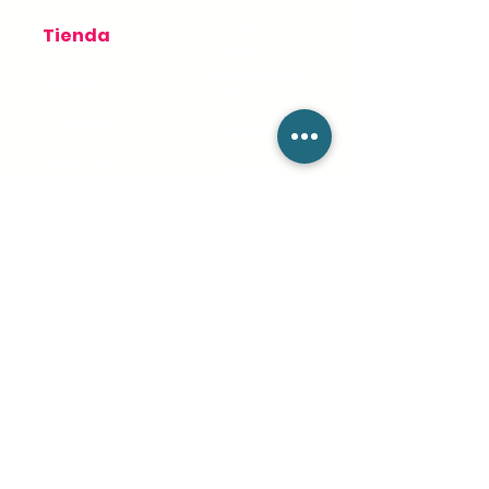
s
Sobre
Tienda
nosotros
Términos de Uso
Pedidos
Política de
privacidad
productos
Política de
cookies
Tienda de soporte
Pregunta
s
frecuente
s
Blog
Mantente conectado
info@csieliteServices.com
(833) 274-3425
Nuestra dirección postal
604 BANYAN TRL,Boca Raton,
FL 33481. PO Box #:812332