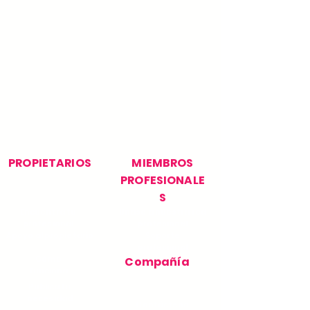
PROPIETARIOS
MIEMBROS
PROFESIONALE
S
Encuentra tu
Únase a nuestra red
profesional
profesional
Apoyo al propietario
Soporte
profesional
Cómo
Compañía
funciona
Publica tu
necesidad
Contácteno