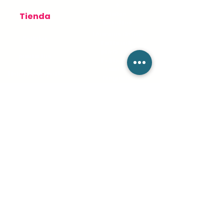
s
Sobre
Tienda
nosotros
Términos de Uso
Pedidos
Política de
privacidad
productos
Política de
cookies
Tienda de soporte
Pregunta
s
frecuente
s
Blog
Mantente conectado
info@csieliteServices.com
(833) 274-3425
Nuestra dirección postal
604 BANYAN TRL,Boca Raton,
FL 33481. PO Box #:812332