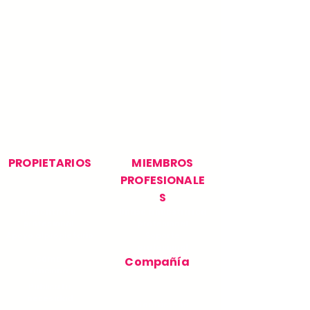
PROPIETARIOS
MIEMBROS
PROFESIONALE
S
Encuentra tu
Únase a nuestra red
profesional
profesional
Apoyo al propietario
Soporte
profesional
Cómo
Compañía
funciona
Publica tu
necesidad
Contácteno