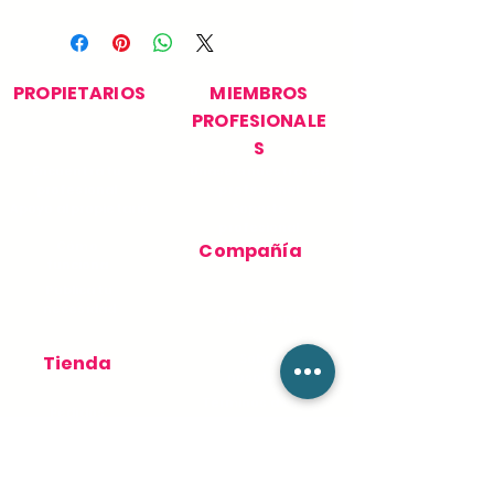
PROPIETARIOS
MIEMBROS
PROFESIONALE
S
Encuentra tu
Únase a nuestra red
profesional
profesional
Apoyo al propietario
Soporte
profesional
Cómo
Compañía
funciona
Publica tu
necesidad
Contácteno
s
Sobre
Tienda
nosotros
Términos de Uso
Pedidos
Política de
privacidad
productos
Política de
cookies
Tienda de soporte