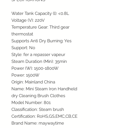
Water Tank Capacity (l)
:
<0.8L
Voltage (V)
:
220V
Temperature Gear
:
Third gear
thermostat
Supports Anti Dry Burning
:
Yes
Support
:
No
Style
:
fer a repasser vapeur
Steam Duration (Min)
:
35min
Power (W)
:
1500-1800W
Power
:
1500W
Origin
:
Mainland China
Name
:
Mini Steam Iron Handheld
dry Cleaning Brush Clothes
Model Number
:
801
Classification
:
Steam brush
Certification
:
RoHS,GS,EMC,CB,CE
Brand Name
:
maywaytime