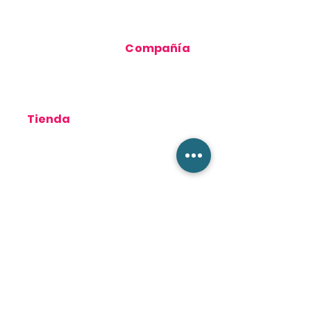
profesional
profesional
Apoyo al propietario
Soporte
profesional
Cómo
Compañía
funciona
Publica tu
necesidad
Contácteno
s
Sobre
Tienda
nosotros
Términos de Uso
Pedidos
Política de
privacidad
productos
Política de
cookies
Tienda de soporte
Pregunta
s
frecuente
s
Blog
Mantente conectado