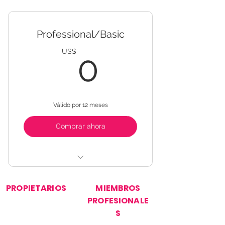
Find a pro in your area
Get a Gift card to use in our
store
Professional/Basic
0US$
US$
0
Válido por 12 meses
Comprar ahora
Get listed in your area
PROPIETARIOS
MIEMBROS
Get ADS and Promotion
PROFESIONALE
S
Encuentra tu
Únase a nuestra red