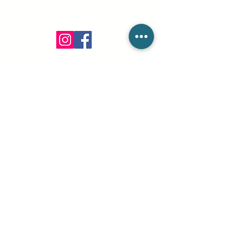
Blog
ابق على اتصال
info@csieliteServices.com
(833) 274-3425
عنواننا البريدي
604 BANYAN TRL: صندوق بريد
، Boca Raton،
FL 33481
812332 : بريد رقم .
ابق على تواصل معنا
يرجى ملء النموذج أدناه. نحن على استعداد للرد على جميع
استفساراتك.