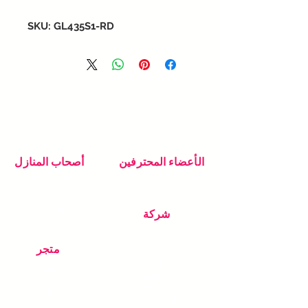
SKU: GL435S1-RD
الأعضاء المحترفين
أصحاب المنازل
انضم إلى شبكتنا الاحترافية
ابحث عن المحترف
الخاص بك
دعم محترف
دعم اصحاب المنازل
كيف تعمل
شركة
انشر ما تحتاجه
اتصل بنا
معلومات عنا
متجر
تعليمات الاستخدام
الطلبات
سياسة الخصوصية
منتجات
سياسة ملفات الارتباط
دعم المتجر
التعليمات