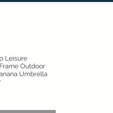
p Leisure
Frame Outdoor
Banana Umbrella
r