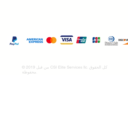
طرق الدفع المقبولة
© 2019 من قبل CSI Elite Services llc. كل الحقوق
محفوظة.