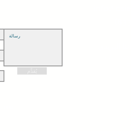
info@csie
(833
ننا البريدي
، 
يُقدِّم
الدفع الآمن عبر SSL
معلوماتك محمية بواسطة تشفير 256 بت SSL.