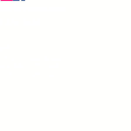
liteServices.com
) 274-3425
عنوا
604 BANYAN TRL: صندوق بريد
Boca Raton،
FL 33481
812332 : بريد رقم .