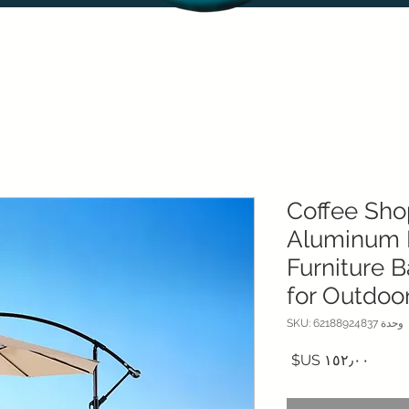
Coffee Sho
Aluminum 
Furniture 
for Outdoo
وحدة SKU: 62188924837
السعر