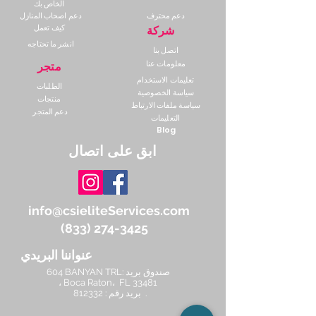
الخاص بك
دعم محترف
دعم اصحاب المنازل
كيف تعمل
شركة
انشر ما تحتاجه
اتصل بنا
معلومات عنا
متجر
تعليمات الاستخدام
الطلبات
سياسة الخصوصية
منتجات
سياسة ملفات الارتباط
دعم المتجر
التعليمات
Blog
ابق على اتصال
info@csieliteServices.com
(833) 274-3425
عنواننا البريدي
604 BANYAN TRL: صندوق بريد
، Boca Raton،
FL 33481
812332 : بريد رقم .